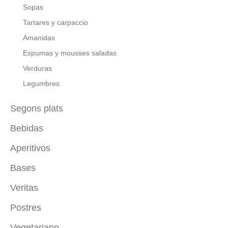
Sopas
Tartares y carpaccio
Amanidas
Espumas y mousses saladas
Verduras
Legumbres
Segons plats
Bebidas
Carn
Peix
Aperitivos
Con alcohol
Au
Sin alcohol
Bases
De cuchara
Pizza
Batidos
De brocheta
Veritas
Salsas saladas
Proteínas vegetales
Canapés
Tartas saladas
Postres
Entrantes veritas
De vaso
Ensaladas veritas
Vegetariano
Pasteles