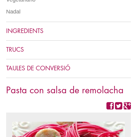
Postres en vaso
Nadal
Varios vegetarianos
Helados
Menú clàssic
Mousses
INGREDIENTS
Cremas
Cookies y pastas
TRUCS
TAULES DE CONVERSIÓ
Pasta con salsa de remolacha