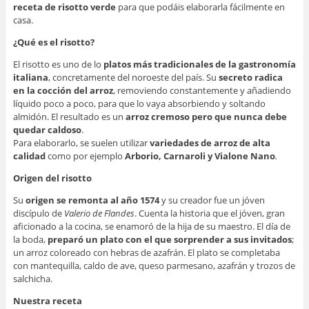
receta de risotto verde
para que podáis elaborarla fácilmente en
casa.
¿Qué es el risotto?
El risotto es uno de lo
platos más tradicionales de la gastronomía
italiana
, concretamente del noroeste del país. Su
secreto radica
en la cocción del arroz
, removiendo constantemente y añadiendo
líquido poco a poco, para que lo vaya absorbiendo y soltando
almidón. El resultado es un
arroz cremoso pero que nunca debe
quedar caldoso
.
Para elaborarlo, se suelen utilizar
variedades de arroz de alta
calidad
como por ejemplo
Arborio, Carnaroli y Vialone Nano
.
Origen del risotto
Su
origen se remonta al año 1574
y su creador fue un jóven
discípulo de
Valerio de Flandes
. Cuenta la historia que el jóven, gran
aficionado a la cocina, se enamoró de la hija de su maestro. El día de
la boda,
preparó un plato con el que sorprender a sus invitados
;
un arroz coloreado con hebras de azafrán. El plato se completaba
con mantequilla, caldo de ave, queso parmesano, azafrán y trozos de
salchicha.
Nuestra receta