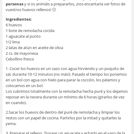
personas
y si os animáis a prepararlos, ¡nos encantaría ver fotos de
vuestros huevos rellenos! 🙂
Ingredientes:
6 huevos
1 bote de remolacha cocida
1 aguacate al punto
1/2 lima
2 latas de atún en aceite de oliva
2 cs. de mayonesa
Cebollino fresco
1. Cocer los huevos en un cazo con agua hirviendo y un poquito de
sal, durante 10-12 minutos (no más!). Pasado el tiempo los ponemos
en un bol con agua con hielo para parar la cocción, los pelamos y
colocamos en un bol.
Los cubrimos totalmente con la remolacha hecha puré y los dejamos
reposar en la nevera durante un mínimo de 6 horas (girarlos de vez
en cuando).
2.Sacar los huevos de dentro del puré de remolacha y limpiar los
restos con un papel de cocina. Partirlos por la mitad y quitarles la
yema.
3. Preparar el relleno. Trocear un aguacate y echarlo en el vaso de la