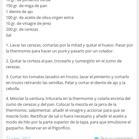
150 gr. de miga de pan
1 diente de ajo
100 gr. de aceite de oliva virgen extra
10 gr. de vinagre de jerez
200 gr. de cerezas
Sal
1. Lavar las cerezas, cortarlas por la mitad y quitar el hueso. Pasar por
la thermomix para hacer un puré y pasarlo por un colador.
2. Quitar la corteza al pan, trocearlo y sumergirlo en el zumo de
cerezas.
3. Cortar los tomates lavados en trozos, lavar el pimiento y cortarlo
en trozos retirando las semillas. Pelar y cortar el diente de ajo y la
cebolla.
4. Mezclar la verdura, triturarla en la thermomix y colarla encima del
zumo de cerezas y del pan. Colocar la mezcla en la jarra de la
thermomix, salpimentar, añadir el vinagre y accionar para que se
mezcle todo. Rectificar de sal si fuera necesario y añadir el aceite a
modo de hilo por la parte superior de la tapa, para que emulsione el
gazpacho. Reservar en el frigorífico.
21 junio, 2017
Deja un comentario