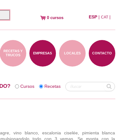
ESP
|
|
CAT
0 cursos
RECETAS Y
EMPRESAS
LOCALES
CONTACTO
TRUCOS
DO?
Cursos
Recetas
gre, vino blanco, escalonia ciselée, pimienta blanca
emulsionandolo todo con 3 yemas. Se monta con la