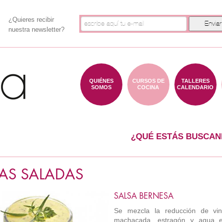
¿Quieres recibir
nuestra newsletter?
QUIÉNES
CURSOS DE
TALLERES
SOMOS
COCINA
CALENDARIO
¿QUÉ ESTÁS BUSCAN
AS SALADAS
SALSA BERNESA
Se mezcla la reducción de vina
machacada, estragón y agua 