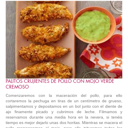
PALITOS CRUJIENTES DE POLLO CON MOJO VERDE
CREMOSO
Comenzaremos con la maceración del pollo, para ello
cortaremos la pechuga en tiras de un centímetro de grueso,
salpimentamos y depositamos en un bol junto con el diente de
ajo finamente picado y cubrimos de leche. Filmamos y
reservamos durante una media hora en la nevera, si tenéis
tiempo es mejor dejarlo unas dos horitas. Mientras se macera el
pollo prepararemos el mojo, para ello trituramos todos los