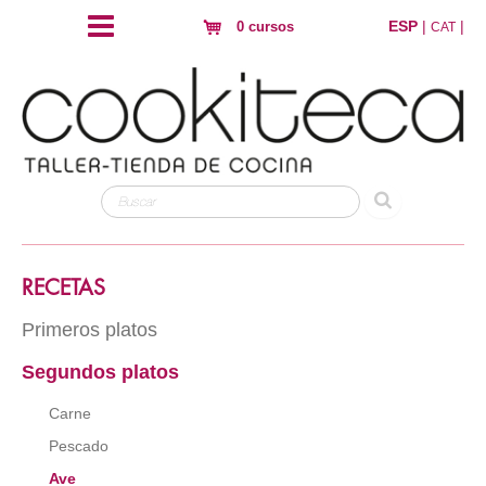
ESP
|
|
0 cursos
CAT
RECETAS
Primeros platos
Segundos platos
Arroz
Pasta
Carne
Hojaldres y crujientes
Pescado
Huevos
Ave