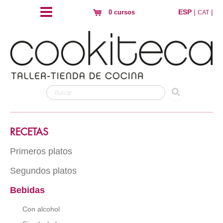
ESP
|
|
0 cursos
CAT
RECETAS
Primeros platos
Segundos platos
Arroz
Pasta
Bebidas
Carne
Hojaldres y crujientes
Pescado
Con alcohol
Huevos
Ave