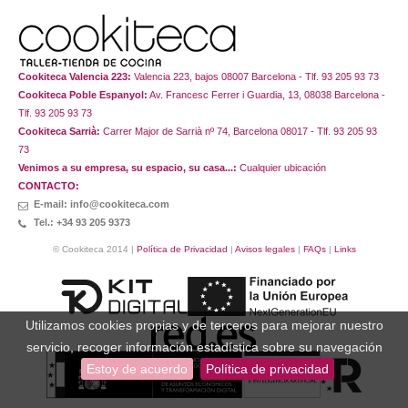
Cookiteca Valencia 223:
Valencia 223, bajos 08007 Barcelona - Tlf. 93 205 93 73
Cookiteca Poble Espanyol:
Av. Francesc Ferrer i Guardia, 13, 08038 Barcelona -
Tlf. 93 205 93 73
Cookiteca Sarrià:
Carrer Major de Sarrià nº 74, Barcelona 08017 - Tlf. 93 205 93
73
Venimos a su empresa, su espacio, su casa...:
Cualquier ubicación
CONTACTO:
E-mail: info@cookiteca.com
Tel.: +34 93 205 9373
© Cookiteca 2014 |
Política de Privacidad
|
Avisos legales
|
FAQs
|
Links
Utilizamos cookies propias y de terceros para mejorar nuestro
servicio, recoger información estadística sobre su navegación
Estoy de acuerdo
Política de privacidad