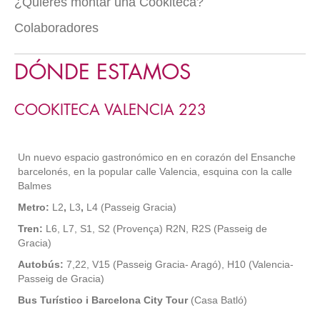
¿Quieres montar una Cookiteca?
Colaboradores
DÓNDE ESTAMOS
COOKITECA VALENCIA 223
Un nuevo espacio gastronómico en en corazón del Ensanche
barcelonés, en la popular calle Valencia, esquina con la calle
Balmes
Metro:
L2
,
L3
,
L4 (Passeig Gracia)
Tren:
L6, L7, S1, S2 (Provença) R2N, R2S (Passeig de
Gracia)
Autobús:
7,22, V15 (Passeig Gracia- Aragó), H10 (Valencia-
Passeig de Gracia)
Bus Turístico i Barcelona City Tour
(Casa Batló)