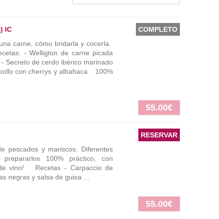
) IC
COMPLETO
na carne, cómo bridarla y cocerla.
cetas: - Welligton de carne picada
 - Secreto de cerdo ibérico marinado
 pollo con cherrys y albahaca 100%
55.00€
RESERVAR
e pescados y mariscos. Diferentes
prepararlos 100% práctico, con
 de vino! Recetas - Carpaccio de
s negras y salsa de guisa ...
55.00€