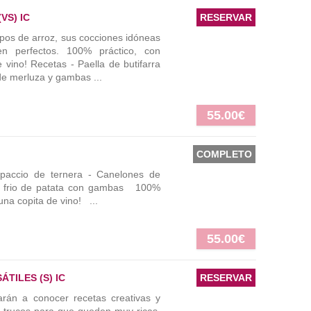
VS) IC
RESERVAR
ipos de arroz, sus cocciones idóneas
n perfectos. 100% práctico, con
 vino! Recetas - Paella de butifarra
de merluza y gambas ...
55.00€
COMPLETO
arpaccio de ternera - Canelones de
el frio de patata con gambas 100%
una copita de vino! ...
55.00€
TILES (S) IC
RESERVAR
án a conocer recetas creativas y