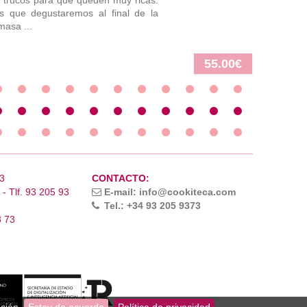
 y trucos para que queden muy ricas.
 que degustaremos al final de la
masa ...
55.00€
3
CONTACTO:
- Tlf. 93 205 93
E-mail: info@cookiteca.com
Tel.: +34 93 205 9373
3 73