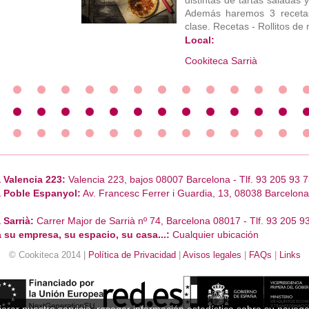
distintas de tartas saladas
Además haremos 3 recetas
clase. Recetas - Rollitos de 
Local:
Cookiteca Sarrià
 Valencia 223:
Valencia 223, bajos 08007 Barcelona - Tlf. 93 205 93 7
 Poble Espanyol:
Av. Francesc Ferrer i Guardia, 13, 08038 Barcelona 
 Sarrià:
Carrer Major de Sarrià nº 74, Barcelona 08017 - Tlf. 93 205 9
 su empresa, su espacio, su casa...:
Cualquier ubicación
© Cookiteca 2014 |
Política de Privacidad
|
Avisos legales
|
FAQs
|
Links