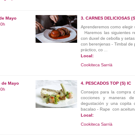
 de Mayo
3. CARNES DELICIOSAS (S
30h
Aprenderemos como elegir u
Haremos las siguientes re
con duxel de cebolla y setas
con berenjenas - Timbal de
práctico, co ...
Local:
Cookiteca Sarrià
4 de Mayo
4. PESCADOS TOP (S) IC
30h
Consejos para la compra d
cocciones y maneras de 
degustación y una copita
bacalao - Rape con aceituna
Local:
Cookiteca Sarrià