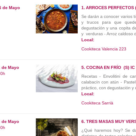
6 de Mayo
1. ARROCES PERFECTOS (
Se darán a conocer varios t
y trucos para que quede
degustación y una copita de
y verduras - Arroz caldoso 
Local:
Cookiteca Valencia 223
1 de Mayo
5. COCINA EN FRÍO (S) IC
30h
Recetas - Envolitini de c
calabacín con atún - Past
práctico, con degustación y 
Local:
Cookiteca Sarrià
8 de Mayo
6. TRES MASAS MUY VERSÁ
30h
¿Qué haremos hoy? Se dar