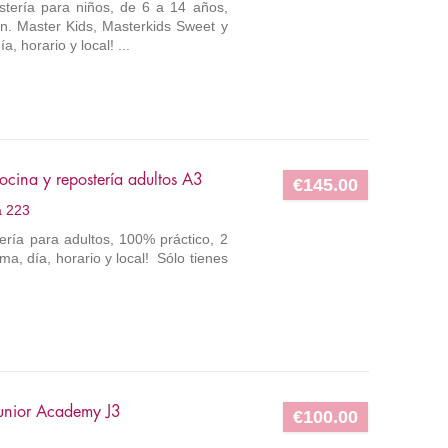
ostería para niños, de 6 a 14 años,
n. Master Kids, Masterkids Sweet y
, horario y local! ...
cina y repostería adultos A3
€145.00
a 223
tería para adultos, 100% práctico, 2
a, día, horario y local! Sólo tienes
unior Academy J3
€100.00