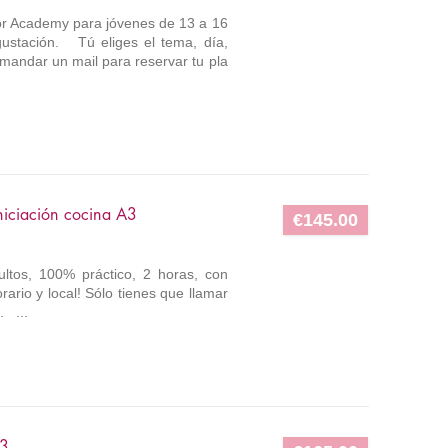
nior Academy para jóvenes de 13 a 16
gustación. Tú eliges el tema, día,
o mandar un mail para reservar tu pla
iciación cocina A3
€145.00
ultos, 100% práctico, 2 horas, con
ario y local! Sólo tienes que llamar
. ...
A3