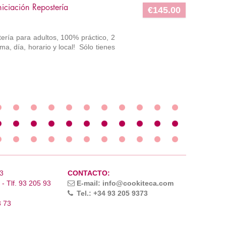
ciación Repostería
€145.00
tería para adultos, 100% práctico, 2
a, día, horario y local! Sólo tienes
3
CONTACTO:
- Tlf. 93 205 93
E-mail: info@cookiteca.com
Tel.: +34 93 205 9373
3 73