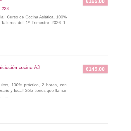
€165.00
a 223
cial! Curso de Cocina Asiática, 100%
Talleres del 1º Trimestre 2026 1.
iciación cocina A3
€145.00
ultos, 100% práctico, 2 horas, con
ario y local! Sólo tienes que llamar
. ...