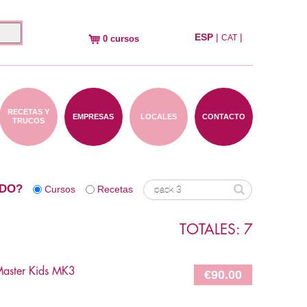
ESP
|
|
CAT
0 cursos
RECETAS Y
EMPRESAS
LOCALES
CONTACTO
TRUCOS
DO?
Cursos
Recetas
TOTALES: 7
aster Kids MK3
€90.00