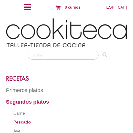
ESP
|
|
0 cursos
CAT
RECETAS
Primeros platos
Segundos platos
Arroz
Pasta
Carne
Hojaldres y crujientes
Pescado
Huevos
Ave