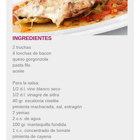
INGREDIENTES
2 truchas
4 lonchas de bacon
queso gorgonzola
pasta filo
aceite
Para la salsa:
1/2 d.l. vino blanco seco
1/2 d.l. vinagre de sidra
40 gr. escalonia ciselée
pimienta machacada, sal, estragón
2 yemas
2 c.s. de agua
100 gr. mantequilla fundida
1 c.c. concentrado de tomate
pimienta de cayena