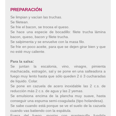
PREPARACIÓN
Se limpian y vacían las truchas.
Se filetean.
Se frie el bacon, se trocea el queso.
Se hace una especie de bocadillo: filete trucha lámina
bacon, queso, bacon y filete trucha.
Se salpimenta y se envuelve con la masa filo.
Se frie en poco aceite, para que se dejen girar bien y que
no esté muy caliente.
Para la salsa:
Se juntan la escalonia, vino, vinagre, pimienta
machacada, estragón, sal y se pone en una salteadora a
fuego muy lento hasta que sólo queden 2 ó 3 cucharadas
de líquido. Colar.
Se pone en cazuela de acero inoxidable las 2 c.s. de
reducción más 2 c.s. de agua y las 2 yemas.
Se emulsiona encima de la plancha muy suave, hasta
conseguir una espuma semi-coagulada (tipo holandesa).
Se sabe cuando está porque se ve el suelo de la cazuela
cuando vas batiendo con la espátula.
Fuera del fuego, montar con mantequilla fundida