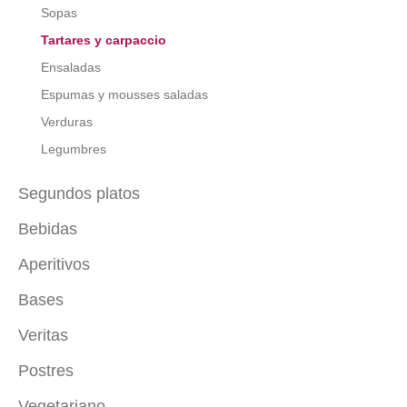
Sopas
Tartares y carpaccio
Ensaladas
Espumas y mousses saladas
Verduras
Legumbres
Segundos platos
Bebidas
Carne
Pescado
Aperitivos
Con alcohol
Ave
Sin alcohol
Bases
De cuchara
Pizza
Batidos
De brocheta
Veritas
Salsas saladas
Proteínas vegetales
Canapés
Tartas saladas y creppes
Postres
Entrantes veritas
De vaso
Ensaladas veritas
Vegetariano
Pasteles, tartas y cupcakes