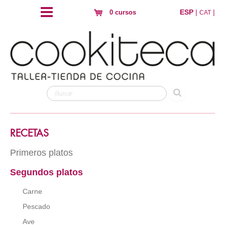
ESP
|
|
0 cursos
CAT
RECETAS
Primeros platos
Segundos platos
Arroz
Pasta
Carne
Hojaldres y crujientes
Pescado
Huevos
Ave