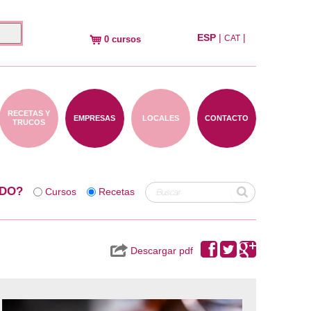
ESP
|
|
CAT
0 cursos
RECETAS Y
EMPRESAS
LOCALES
CONTACTO
TRUCOS
DO?
Cursos
Recetas
Descargar pdf