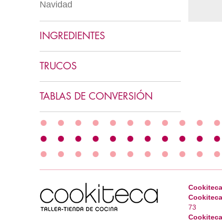
Navidad
Varios vegetarianos
Helados
Menú clásico
Mousses
INGREDIENTES
Cremas
Cookies y pastas
TRUCOS
TABLAS DE CONVERSIÓN
Cookiteca
Cookiteca
73
Cookiteca