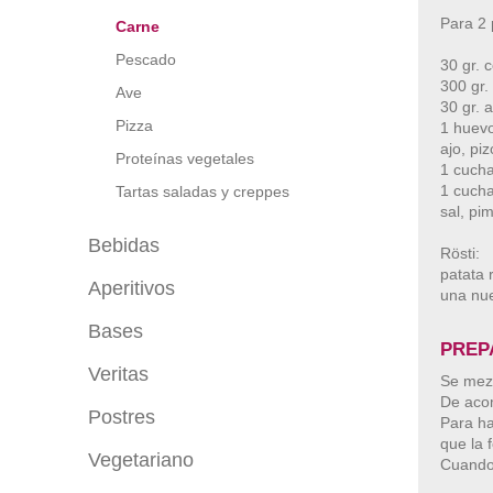
Pasta
Para 2 
Carne
Hojaldres y crujientes
Pescado
30 gr. c
Huevos
300 gr.
Ave
30 gr. 
Sopas
Pizza
1 huev
Tartares y carpaccio
ajo, pi
Proteínas vegetales
1 cucha
Ensaladas
1 cucha
Tartas saladas y creppes
sal, pim
Espumas y mousses saladas
Bebidas
Verduras
Rösti:
patata 
Legumbres
Aperitivos
Con alcohol
una nue
Sin alcohol
Bases
De cuchara
PREP
Batidos
De brocheta
Veritas
Salsas saladas
Se mezc
Canapés
De aco
Postres
Entrantes veritas
Para ha
De vaso
que la f
Ensaladas veritas
Vegetariano
Pasteles, tartas y cupcakes
Cuando 
Postres en vaso