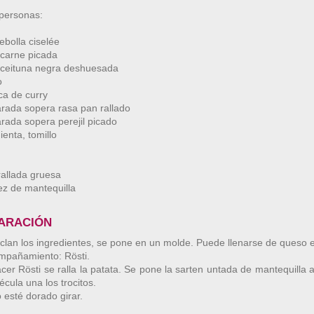
personas:
ebolla ciselée
 carne picada
aceituna negra deshuesada
o
zca de curry
rada sopera rasa pan rallado
rada sopera perejil picado
ienta, tomillo
rallada gruesa
z de mantequilla
ARACIÓN
lan los ingredientes, se pone en un molde. Puede llenarse de queso
mpañamiento: Rösti.
cer Rösti se ralla la patata. Se pone la sarten untada de mantequilla 
écula una los trocitos.
esté dorado girar.