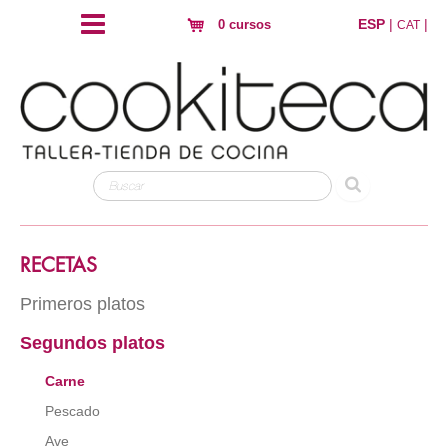
ESP
|
|
0 cursos
CAT
RECETAS
Primeros platos
Segundos platos
Arroz
Pasta
Carne
Hojaldres y crujientes
Pescado
Huevos
Ave