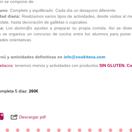
ón se compone de:
uno
: Completo y equilibrado. Cada día un desayuno diferente.
dad diaria:
Realizamos varios tipos de actividades, desde visitas al 
olate, hasta decoración de galletas o cupcakes.
a:
Los alumn@s ayudan a preparar su propia comida. Así se divier
s se organiza un concurso de cocina entre los alumnos para poner e
dades orientativas.
enú y actividades definitivas en
info@cookiteca.com
eliacos:
tenemos menús y actividades con productos
SIN GLUTEN. Con
mpleta 5 días:
260€
Descargar pdf