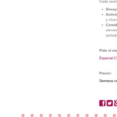
Cada sesi
Desay
Activi
y choc
Comid
vierne
activi
Pide el m
Especial C
Precio:
Semana co