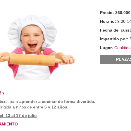
Precio:
260.00€
Horario:
9:00-1
Fecha del curs
Impartido por:
Lugar:
Cookitec
PLAZA
ón
údicos para
aprender a cocinar de forma divertida.
irigida a niños de
entre 6 y 12 años.
l 13 al 17 de julio
AMIENTO