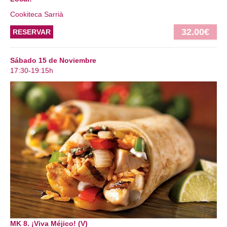
Cookiteca Sarrià
32.00€
RESERVAR
Sábado 15 de Noviembre
17:30-19:15h
MK 8. ¡Viva Méjico! (V)