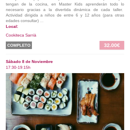
tengan de la cocina, en Master Kids aprenderán todo lo
necesario gracias a la divertida dinámica de cada taller.
Actividad dirigida a niños de entre 6 y 12 años (para otras
edades consultar) ...
Local:
Cookiteca Sarrià
32.00€
COMPLETO
Sábado 8 de Noviembre
17:30-19:15h