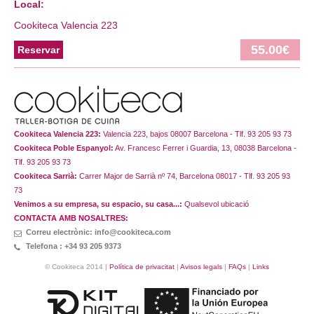
Local:
Cookiteca Valencia 223
55.00€
Reservar
Cookiteca Valencia 223:
Valencia 223, bajos 08007 Barcelona - Tlf. 93 205 93 73
Cookiteca Poble Espanyol:
Av. Francesc Ferrer i Guardia, 13, 08038 Barcelona -
Tlf. 93 205 93 73
Cookiteca Sarrià:
Carrer Major de Sarrià nº 74, Barcelona 08017 - Tlf. 93 205 93
73
Venimos a su empresa, su espacio, su casa...:
Qualsevol ubicació
CONTACTA AMB NOSALTRES:
Correu electrònic: info@cookiteca.com
Telefona : +34 93 205 9373
© Cookiteca 2014 |
Política de privacitat
|
Avisos legals
|
FAQs
|
Links