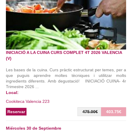
INICIACIÓ A LA CUINA CURS COMPLET 4T 2026 VALENCIA
(V)
Les bases de la cuina. Curs pràctic estructurat per temes, per a
que puguis aprendre moltes tècniques i utilitzar molts
ingredients diferents. Amb degustació! INICIACIÓ CUINA- 4r
Trimestre 2026 ...
Local:
Cookiteca Valencia 223
Reservar
475.00€
403.75€
Miércoles 30 de Septiembre