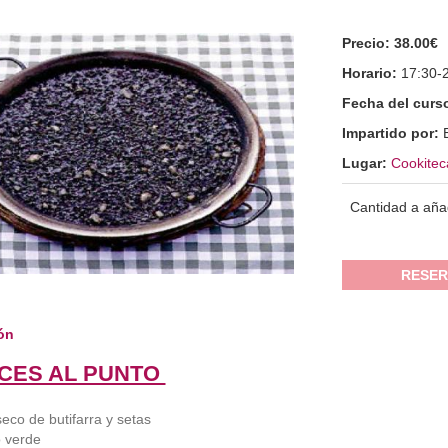
Precio:
38.00€
Horario:
17:30-
Fecha del curs
Impartido por:
Lugar:
Cookitec
Cantidad a aña
RESER
ón
CES AL PUNTO
seco de butifarra y setas
o verde