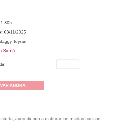
21:30h
o:
03/11/2025
Maggy Toyran
a Sarrià
dir
VAR AHORA
postería, aprendiendo a elaborar las recetas básicas.