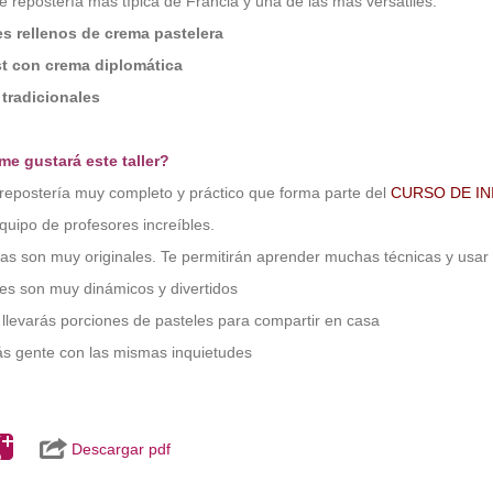
 repostería más típica de Francia y una de las más versátiles.
es rellenos de crema pastelera
st con crema diplomática
tradicionales
me gustará este taller?
e repostería muy completo y práctico que forma parte del
CURSO DE IN
quipo de profesores increíbles.
tas son muy originales. Te permitirán aprender muchas técnicas y usar
eres son muy dinámicos y divertidos
te llevarás porciones de pasteles para compartir en casa
s gente con las mismas inquietudes
Descargar pdf