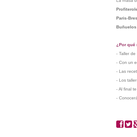
La masa de
Profiterol
Paris-Bre
Buñuelos 
¿Por qué 
- Taller d
- Con un e
- Las rece
- Los tall
- Al final 
- Conocerá