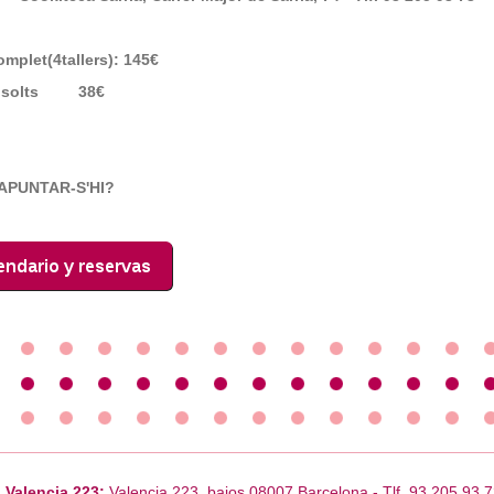
mplet(4tallers): 145€
rs solts 38€
APUNTAR-S'HI?
 Valencia 223:
Valencia 223, bajos 08007 Barcelona - Tlf. 93 205 93 7