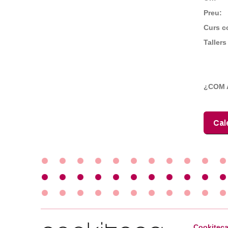
Preu:
Curs co
Talle
¿COM 
Cookiteca