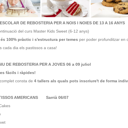
SCOLAR DE REBOSTERIA PER A NOIS I NOIES DE 13 A 16 ANYS
ontinuació del curs Master Kids Sweet (6-12 anys)
 és 100% pràctic i s'estructura per temes
per poder profunditzar en c
s cada dia els pastissos a casa!
IU DE REBOSTERIA PER A JOVES 06 a 09 juliol
s fàcils i ràpides!
 complet consta de
4 tallers als quals pots inscriure't de forma indiv
STISSOS AMERICANS Sarrià
06/07
 Cakes
e
vet