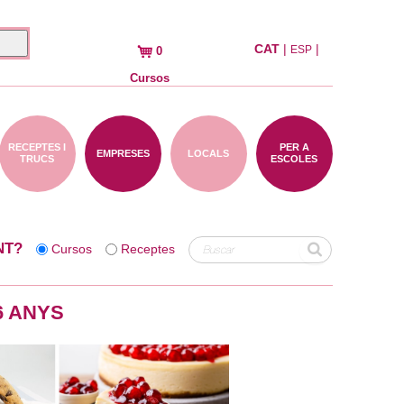
CAT
|
|
ESP
0
Cursos
RECEPTES I
PER A
EMPRESES
LOCALS
TRUCS
ESCOLES
NT?
Cursos
Receptes
6 ANYS