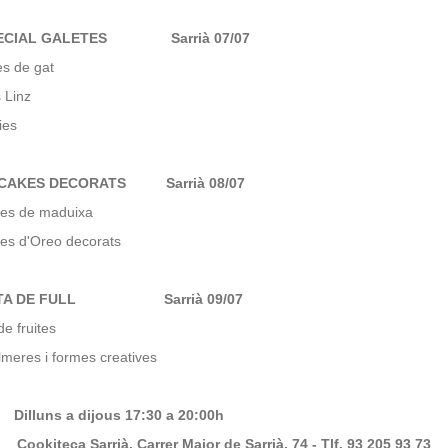
SPECIAL GALETES Sarrià
07/07
s de gat
 Linz
ies
PCAKES DECORATS Sarrià
08/07
es de maduixa
es d'Oreo decorats
TA DE FULL
Sarrià 09/07
e fruites
lmeres i formes creatives
Dilluns a dijous 17:30 a 20:00h
okiteca Sarrià, Carrer Major de Sarrià, 74 - Tlf. 93 205 93 73