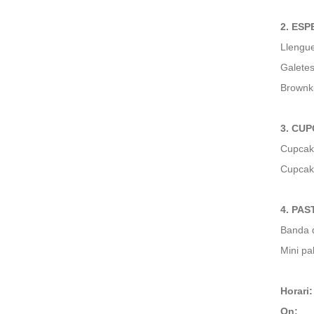
2. E
Llengue
Galetes
Brownk
3. CU
Cupcak
Cupcak
4.
PAS
Banda d
Mini pa
Horari:
On: Co