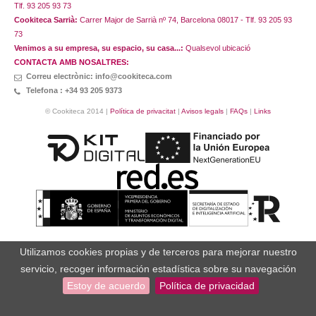
Tlf. 93 205 93 73
Cookiteca Sarrià:
Carrer Major de Sarrià nº 74, Barcelona 08017 - Tlf. 93 205 93
73
Venimos a su empresa, su espacio, su casa...:
Qualsevol ubicació
CONTACTA AMB NOSALTRES:
Correu electrònic: info@cookiteca.com
Telefona : +34 93 205 9373
© Cookiteca 2014 |
Política de privacitat
|
Avisos legals
|
FAQs
|
Links
Utilizamos cookies propias y de terceros para mejorar nuestro
servicio, recoger información estadística sobre su navegación
Estoy de acuerdo
Política de privacidad