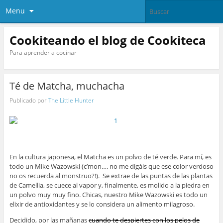
Menu
Cookiteando el blog de Cookiteca
Para aprender a cocinar
Té de Matcha, muchacha
Publicado por
The Little Hunter
En la cultura japonesa, e
l Matcha es un polvo de té verde
. Para mí, es
todo un Mike Wazowski (c’mon…. no me digáis que ese color verdoso
no os recuerda al monstruo?!). Se extrae de las puntas de las plantas
de Camellia, se cuece al vapor y, finalmente, es molido a la piedra en
un polvo muy muy fino. Chicas, nuestro Mike Wazowski es todo un
elixir de antioxidantes y se lo considera un alimento milagroso.
Decidido, por las mañanas
cuando te despiertes con los pelos de