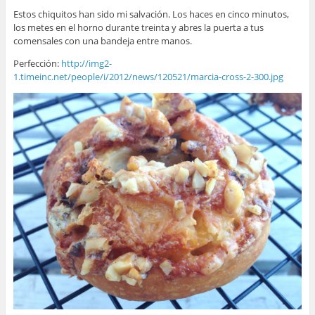
Estos chiquitos han sido mi salvación. Los haces en cinco minutos,
los metes en el horno durante treinta y abres la puerta a tus
comensales con una bandeja entre manos.
Perfección:
http://img2-
1.timeinc.net/people/i/2012/news/120521/marcia-cross-2-300.jpg