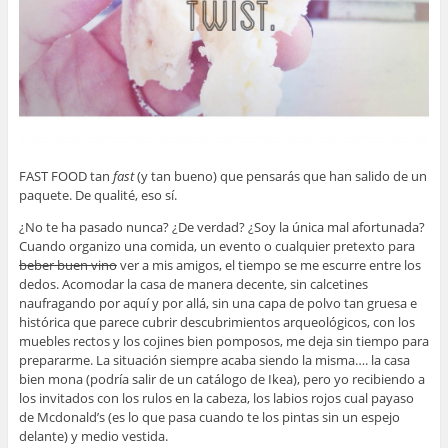
FAST FOOD tan
fast
(y tan bueno) que pensarás que han salido de un
paquete. De qualité, eso sí.
¿No te ha pasado nunca? ¿De verdad? ¿Soy la única mal afortunada?
Cuando organizo una comida, un evento o cualquier pretexto para
beber buen vino
ver a mis amigos, el tiempo se me escurre entre los
dedos. Acomodar la casa de manera decente, sin calcetines
naufragando por aquí y por allá, sin una capa de polvo tan gruesa e
histórica que parece cubrir descubrimientos arqueológicos, con los
muebles rectos y los cojines bien pomposos, me deja sin tiempo para
prepararme. La situación siempre acaba siendo la misma…. la casa
bien mona (podría salir de un catálogo de Ikea), pero yo recibiendo a
los invitados con los rulos en la cabeza, los labios rojos cual payaso
de Mcdonald’s (es lo que pasa cuando te los pintas sin un espejo
delante) y medio vestida.