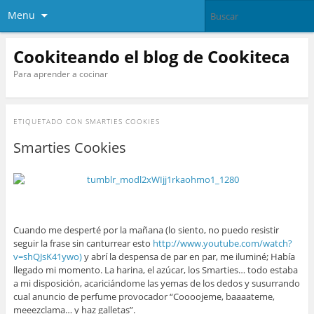
Menu
Cookiteando el blog de Cookiteca
Para aprender a cocinar
ETIQUETADO CON
SMARTIES COOKIES
Smarties Cookies
Cuando me desperté por la mañana (lo siento, no puedo resistir
seguir la frase sin canturrear esto
http://www.youtube.com/watch?
v=shQJsK41ywo)
y abrí la despensa de par en par, me iluminé; Había
llegado mi momento. La harina, el azúcar, los Smarties… todo estaba
a mi disposición, acariciándome las yemas de los dedos y susurrando
cual anuncio de perfume provocador “Coooojeme, baaaateme,
meeezclama… y haz galletas”.