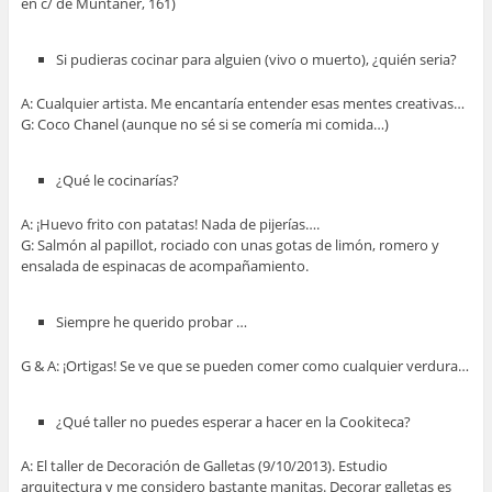
en c/ de Muntaner, 161)
Si pudieras cocinar para alguien (vivo o muerto), ¿quién seria?
A: Cualquier artista. Me encantaría entender esas mentes creativas…
G: Coco Chanel (aunque no sé si se comería mi comida…)
¿Qué le cocinarías?
A: ¡Huevo frito con patatas! Nada de pijerías….
G: Salmón al papillot, rociado con unas gotas de limón, romero y
ensalada de espinacas de acompañamiento.
Siempre he querido probar …
G & A: ¡Ortigas! Se ve que se pueden comer como cualquier verdura…
¿Qué taller no puedes esperar a hacer en la Cookiteca?
A: El taller de Decoración de Galletas (9/10/2013). Estudio
arquitectura y me considero bastante manitas. Decorar galletas es