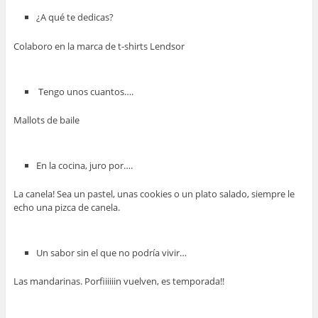
¿A qué te dedicas?
Colaboro en la marca de t-shirts Lendsor
Tengo unos cuantos….
Mallots de baile
En la cocina, juro por….
La canela! Sea un pastel, unas cookies o un plato salado, siempre le
echo una pizca de canela.
Un sabor sin el que no podría vivir…
Las mandarinas. Porfiiiiiin vuelven, es temporada!!