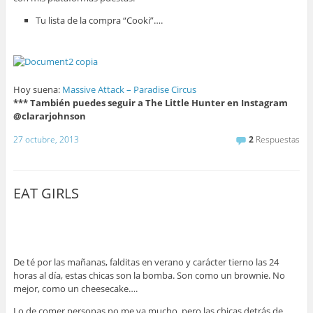
Tu lista de la compra “Cooki”….
Hoy suena:
Massive Attack – Paradise Circus
*** También puedes seguir a The Little Hunter en Instagram
@clararjohnson
27 octubre, 2013
2
Respuestas
EAT GIRLS
De té por las mañanas, falditas en verano y carácter tierno las 24
horas al día, estas chicas son la bomba. Son como un brownie. No
mejor, como un cheesecake….
Lo de comer personas no me va mucho, pero las chicas detrás de