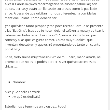
Alice & Gabriella (www.radarmagazine.se/aliceandgabriella/) son
dulces, tiernas y están tan llenas de sorpresas como la paella de
arroz. A pesar de que orbitan mundos diferentes, la comida las
mantiene unidas. Como debería ser.
¿Y a qué viene tanto piropeo y tan poca receta? Porque os presento
a las “Eat Girls”. Esas que te hacen dejar el café en la mesa y voltear la
cabeza cual búho rapaz. Las chicas “it”, vamos. Pero chicas que
comen y a las que les gusta comer. Chicas muy “Cookis”, que
inventan, descubren y que os iré presentando de tanto en cuanto
por el blog.
Lo sé, todo suena muy “Gossip Girl” de mi… pero, mano alzada, os
prometo que no os lo podéis perder. A ver qué se cuecen estas
chicas…..
Nombre:
Alice y Gabriella Fenwick
¿A qué os dedicáis?
Estudiamos y tenemos un blog de… ¡todo!