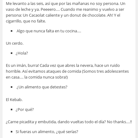
Me levanto a las seis, así que por las mañanas no soy persona. Un
vaso de leche y ya. Peeeero…. Cuando me reanimo y vuelvo a ser
persona: Un Cacaolat caliente y un donut de chocolate. Ah! Y el
cigarrillo, que no falte.
Algo que nunca falta en tu cocina….
Un cerdo.
¿Hola?
Es un imán, burra! Cada vez que abres la nevera, hace un ruido
horrible. Así evitamos ataques de comida (Somos tres adolescentes
en casa…. la comida nunca sobra!)
¿Un alimento que detestes?
El Kebab.
¿Por qué?
¿Carne picadita y embutida, dando vueltas todo el día? No thanks….!!
Si fueras un alimento, ¿qué serías?