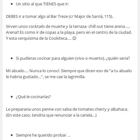
Un sitio al que TIENES que ir:
DEBES ir a tomar algo al Bar Treze (c/ Major de Sarrià, 115).
Sirven unos cocktails de muerte y la terraza- chill out tiene arena ….
Arena!! Es como ir de copas a la playa, pero en el centro de la ciudad.
Y esta cerquisima de la Cookiteca…. 😉
Si pudieras cocinar para alguien (vivo o muerto), ¿quién seria?
Mi abuelo…. Nunca lo conocí. Siempre que dicen eso de “a tu abuelo
le habria gustado…”, se me cae la lagrimilla.
¿Qué le cocinarías?
Le prepararia unos penne con salsa de tomates cherry y albahaca.
(En este caso, tendria que renunciar a la canela…)
Siempre he querido probar …