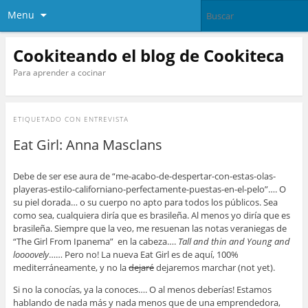
Menu
Cookiteando el blog de Cookiteca
Para aprender a cocinar
ETIQUETADO CON
ENTREVISTA
Eat Girl: Anna Masclans
Debe de ser ese aura de “me-acabo-de-despertar-con-estas-olas-
playeras-estilo-californiano-perfectamente-puestas-en-el-pelo”…. O
su piel dorada… o su cuerpo no apto para todos los públicos. Sea
como sea, cualquiera diría que es brasileña. Al menos yo diría que es
brasileña. Siempre que la veo, me resuenan las notas veraniegas de
“The Girl From Ipanema” en la cabeza….
Tall and thin and Young and
loooovely
…… Pero no! La nueva Eat Girl es de aquí, 100%
mediterráneamente, y no la
dejaré
dejaremos marchar (not yet).
Si no la conocías, ya la conoces…. O al menos deberías! Estamos
hablando de nada más y nada menos que de una emprendedora,