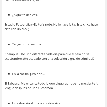
¿A qué te dedicas?
Estudio Fotografía (*Editor’s note: No le hace falta. Esta chica hace
arte con un click.)
Tengo unos cuantos….
Champús. Uso uno diferente cada día para que el pelo no se
acostumbre. ¡He acabado con una colección digna de admiración!
En la cocina, juro por….
El Tabasco. Me encanta todo lo que pique, aunque no me siente la
lengua después de una cucharada….
Un sabor sin el que no podría vivir….