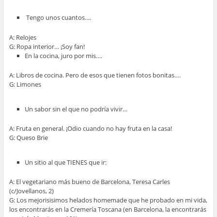
Tengo unos cuantos….
A: Relojes
G: Ropa interior… ¡Soy fan!
En la cocina, juro por mis….
A: Libros de cocina. Pero de esos que tienen fotos bonitas….
G: Limones
Un sabor sin el que no podría vivir…
A: Fruta en general. ¡Odio cuando no hay fruta en la casa!
G: Queso Brie
Un sitio al que TIENES que ir:
A: El vegetariano más bueno de Barcelona, Teresa Carles
(c/Jovellanos, 2)
G: Los mejorisisimos helados homemade que he probado en mi vida,
los encontrarás en la Cremería Toscana (en Barcelona, la encontrarás