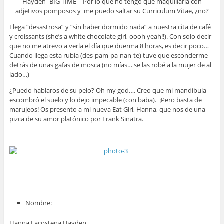
Hayden -BIG TIME – Por lo que no tengo que maquillarla con
adjetivos pomposos y me puedo saltar su Curriculum Vitae, ¿no?
Llega “desastrosa” y “sin haber dormido nada” a nuestra cita de café
y croissants (she’s a white chocolate girl, oooh yeah!!). Con solo decir
que no me atrevo a verla el día que duerma 8 horas, es decir poco…
Cuando llega esta rubia (des-pam-pa-nan-te) tuve que esconderme
detrás de unas gafas de mosca (no mías… se las robé a la mujer de al
lado…)
¿Puedo hablaros de su pelo? Oh my god…. Creo que mi mandíbula
escombró el suelo y lo dejo impecable (con baba). ¡Pero basta de
marujeos! Os presento a mi nueva Eat Girl, Hanna, que nos de una
pizca de su amor platónico por Frank Sinatra.
Nombre:
Hanna Lacostena Hayden