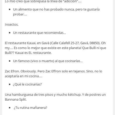
Lo mío creo que sobrepasa la línea de “adicción”….
Un alimento que no has probado nunca, pero te gustaría
probar….
Insectos.
Un restaurante que recomiendas…
El restaurante Kauai, en Gavà (Calle Calafell 25-27, Gavá, 08850). Oh
my…. Es como lo mejor que existe en este planeta! Que Bulli ni que
Bulli?? Kauai es EL restaurante.
Un famoso (vivo o muerto) al que cocinarías…
Zac Efron. Obviously. Pero Zac Effron solo en tejanos. Sino, no lo
aceptaría en mi cocina….
¿Qué le cocinarías?
Una hamburguesa de tres pisos y mucho kétchup. Y de postres un
Bannana Split.
¿Tu rutina mañanera?