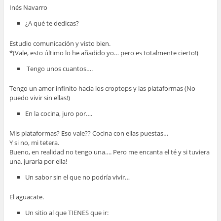
Inés Navarro
¿A qué te dedicas?
Estudio comunicación y visto bien.
*(Vale, esto último lo he añadido yo… pero es totalmente cierto!)
Tengo unos cuantos….
Tengo un amor infinito hacia los croptops y las plataformas (No
puedo vivir sin ellas!)
En la cocina, juro por….
Mis plataformas? Eso vale?? Cocina con ellas puestas…
Y si no, mi tetera.
Bueno, en realidad no tengo una…. Pero me encanta el té y si tuviera
una, juraría por ella!
Un sabor sin el que no podría vivir…
El aguacate.
Un sitio al que TIENES que ir: