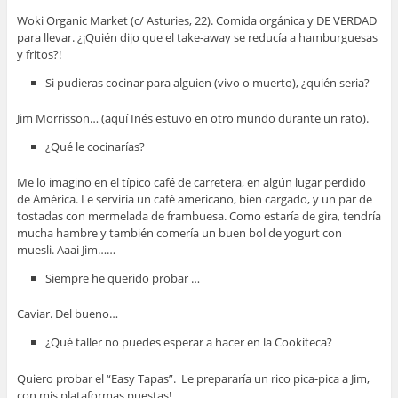
Woki Organic Market (c/ Asturies, 22). Comida orgánica y DE VERDAD
para llevar. ¿¡Quién dijo que el take-away se reducía a hamburguesas
y fritos?!
Si pudieras cocinar para alguien (vivo o muerto), ¿quién seria?
Jim Morrisson… (aquí Inés estuvo en otro mundo durante un rato).
¿Qué le cocinarías?
Me lo imagino en el típico café de carretera, en algún lugar perdido
de América. Le serviría un café americano, bien cargado, y un par de
tostadas con mermelada de frambuesa. Como estaría de gira, tendría
mucha hambre y también comería un buen bol de yogurt con
muesli. Aaai Jim……
Siempre he querido probar …
Caviar. Del bueno…
¿Qué taller no puedes esperar a hacer en la Cookiteca?
Quiero probar el “Easy Tapas”. Le prepararía un rico pica-pica a Jim,
con mis plataformas puestas!