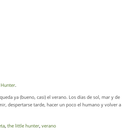
e Hunter
.
ueda ya (bueno, casi) el verano. Los días de sol, mar y de
mir, despertarse tarde, hacer un poco el humano y volver a
eta
,
the little hunter
,
verano