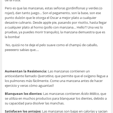
Pero es que las manzanas, estas señoras gordinflonas y verdes (o
rojas!), dan tanto juego… Son el pegamento, son la base, son ese
punto dulzón que le otorga el Oscar a mejor plato a cualquier
desastre culinario. Desde apple pie, pasando por risotto, hasta llegar
a cualquier plato al horno (pollo con manzana… Hello?! Una vez lo
pruebas, ya puedes morir tranquilo), la manzana demuestra que es
la bomba!
No, quizá no te deje el pelo suave como el champú de caballo,
peeeeero sabias que….
Aumentan la Resistencia:
Las manzanas contienen un
antioxidante llamado
Quercetina
, que permite que el oxígeno llegue a
los pulmones más fácilmente. Come una manzana antes de hacer
ejercicio y veras cómo aguantas!!
Blanquean los dientes:
Las manzanas contienen
Ácido Málico
, que
se utiliza en muchos productos para blanquear los dientes, debido a
su capacidad para disolver las manchas.
Satisfacen los antojos:
Las manzanas son bajas en calorías y sacian