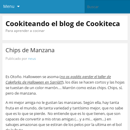
Menu
Cookiteando el blog de Cookiteca
Para aprender a cocinar
Chips de Manzana
Publicado por
neus
Es Otoño. Halloween se asoma (
no os podéis perder el taller de
Cakeforks de Halloween en Sarrià!!!
), los días se hacen cortos y las hojas
se tuestan de un color marrón…. Marrón como estas chips. Chips, sí,
pero de manzana.
A mi mejor amiga no le gustan las manzanas. Según ella, hay tanta
fruta en el mundo, de tanta variedad y tantísimo mejor, que no sabe
que es lo que se pierde. No entiende que es lo que tienen, que son
capaces de convertir a mis otras amigas (… y a mi… ejem…) en
salvajes amazonas que se estiran de los pelos por la ultima en el bol
de la fruta.