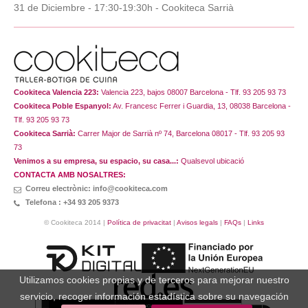
31 de Diciembre - 17:30-19:30h - Cookiteca Sarrià
Cookiteca Valencia 223:
Valencia 223, bajos 08007 Barcelona - Tlf. 93 205 93 73
Cookiteca Poble Espanyol:
Av. Francesc Ferrer i Guardia, 13, 08038 Barcelona -
Tlf. 93 205 93 73
Cookiteca Sarrià:
Carrer Major de Sarrià nº 74, Barcelona 08017 - Tlf. 93 205 93
73
Venimos a su empresa, su espacio, su casa...:
Qualsevol ubicació
CONTACTA AMB NOSALTRES:
Correu electrònic: info@cookiteca.com
Telefona : +34 93 205 9373
© Cookiteca 2014 |
Política de privacitat
|
Avisos legals
|
FAQs
|
Links
Utilizamos cookies propias y de terceros para mejorar nuestro
servicio, recoger información estadística sobre su navegación