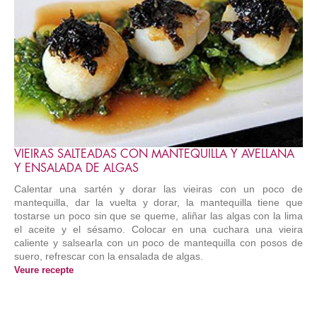
VIEIRAS SALTEADAS CON MANTEQUILLA Y AVELLANA
Y ENSALADA DE ALGAS
Calentar una sartén y dorar las vieiras con un poco de
mantequilla, dar la vuelta y dorar, la mantequilla tiene que
tostarse un poco sin que se queme, aliñar las algas con la lima
el aceite y el sésamo. Colocar en una cuchara una vieira
caliente y salsearla con un poco de mantequilla con posos de
suero, refrescar con la ensalada de algas.
Veure recepte