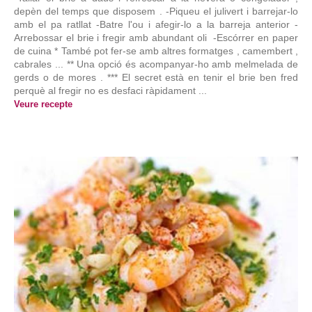
depèn del temps que disposem . -Piqueu el julivert i barrejar-lo
amb el pa ratllat -Batre l'ou i afegir-lo a la barreja anterior -
Arrebossar el brie i fregir amb abundant oli -Escórrer en paper
de cuina * També pot fer-se amb altres formatges , camembert ,
cabrales ... ** Una opció és acompanyar-ho amb melmelada de
gerds o de mores . *** El secret està en tenir el brie ben fred
perquè al fregir no es desfaci ràpidament ...
Veure recepte