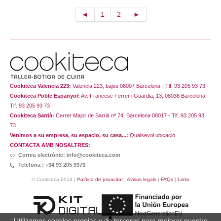
◄
1
2
►
Cookiteca Valencia 223:
Valencia 223, bajos 08007 Barcelona - Tlf. 93 205 93 73
Cookiteca Poble Espanyol:
Av. Francesc Ferrer i Guardia, 13, 08038 Barcelona -
Tlf. 93 205 93 73
Cookiteca Sarrià:
Carrer Major de Sarrià nº 74, Barcelona 08017 - Tlf. 93 205 93
73
Venimos a su empresa, su espacio, su casa...:
Qualsevol ubicació
CONTACTA AMB NOSALTRES:
Correu electrònic: info@cookiteca.com
Telefona : +34 93 205 9373
© Cookiteca 2014 |
Política de privacitat
|
Avisos legals
|
FAQs
|
Links
Utilizamos cookies propias y de terceros para mejorar nuestro