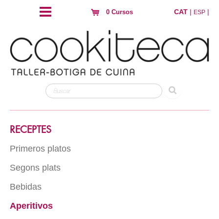
CAT
|
|
0 Cursos
ESP
RECEPTES
Primeros platos
Segons plats
Arros
Pasta
Bebidas
Carn
Hojaldres y crujientes
Peix
Aperitivos
Con alcohol
Huevos
Au