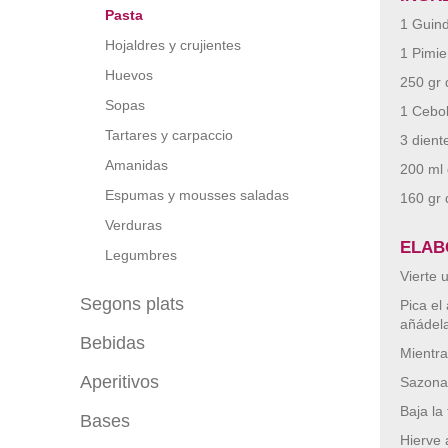
Pasta
1 Guind
Hojaldres y crujientes
1 Pimie
Huevos
250 gr
Sopas
1 Cebol
Tartares y carpaccio
3 dient
Amanidas
200 ml
Espumas y mousses saladas
160 gr 
Verduras
ELAB
Legumbres
Vierte 
Segons plats
Pica el
añádela 
Bebidas
Carn
Mientra
Peix
Aperitivos
Con alcohol
Sazona 
Au
Sin alcohol
Baja la
Bases
De cuchara
Pizza
Hierve 
Batidos