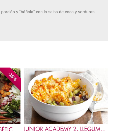
 porción y “báñala” con la salsa de coco y verduras.
-15%
JUNIOR ACADEMY 2. LLEGUMS I VERDURES
CUINA NATURAL I ENERGÈTICA DE TARDOR 4T 2026