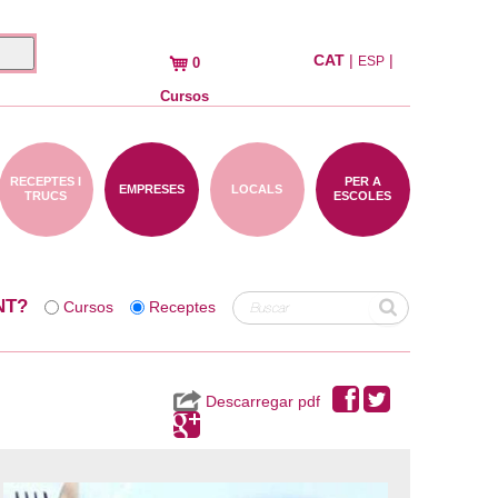
CAT
|
|
ESP
0
Cursos
RECEPTES I
PER A
EMPRESES
LOCALS
TRUCS
ESCOLES
NT?
Cursos
Receptes
Descarregar pdf