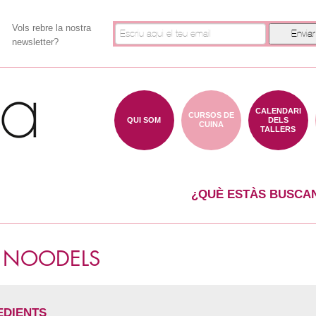
Vols rebre la nostra
newsletter?
CALENDARI
CURSOS DE
QUI SOM
DELS
CUINA
TALLERS
¿QUÈ ESTÀS BUSCA
I NOODELS
EDIENTS