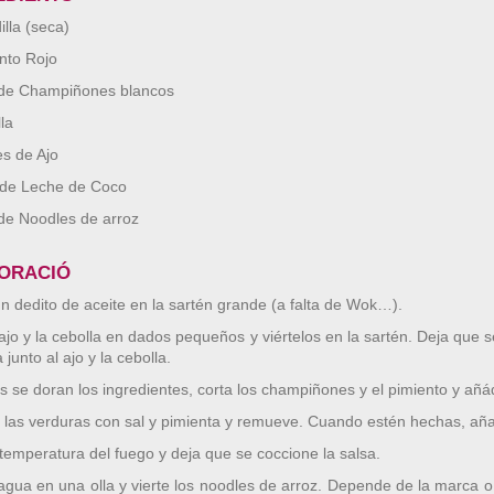
illa (seca)
nto Rojo
 de Champiñones blancos
la
es de Ajo
 de Leche de Coco
de Noodles de arroz
ORACIÓ
un dedito de aceite en la sartén grande (a falta de Wok…).
 ajo y la cebolla en dados pequeños y viértelos en la sartén. Deja que s
junto al ajo y la cebolla.
s se doran los ingredientes, corta los champiñones y el pimiento y añád
las verduras con sal y pimienta y remueve. Cuando estén hechas, aña
 temperatura del fuego y deja que se coccione la salsa.
agua en una olla y vierte los noodles de arroz. Depende de la marca o