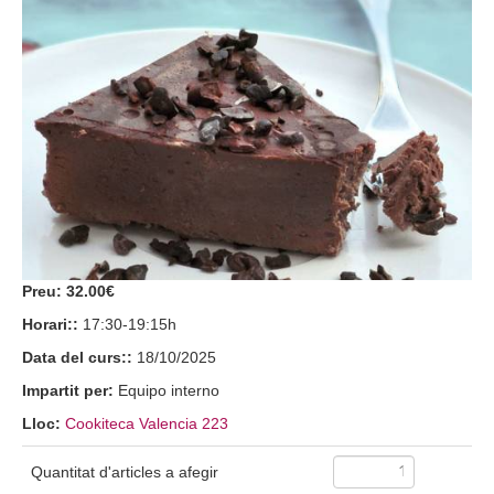
Preu:
32.00€
Horari::
17:30-19:15h
Data del curs::
18/10/2025
Impartit per:
Equipo interno
Lloc:
Cookiteca Valencia 223
Quantitat d'articles a afegir