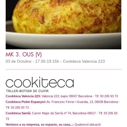
MK 3. OUS (V)
03 de Octubre - 17:30-19:15h - Cookiteca Valencia 223
Cookiteca Valencia 223:
Valencia 223, bajos 08007 Barcelona - Tlf. 93 205 93 73
Cookiteca Poble Espanyol:
Av. Francesc Ferrer i Guardia, 13, 08038 Barcelona -
Tlf. 93 205 93 73
Cookiteca Sarrià:
Carrer Major de Sarrià nº 74, Barcelona 08017 - Tlf. 93 205 93
73
Venimos a su empresa, su espacio, su casa...:
Qualsevol ubicació