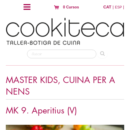
CAT
|
|
0 Cursos
ESP
MASTER KIDS, CUINA PER A
NENS
MK 9. Aperitius (V)