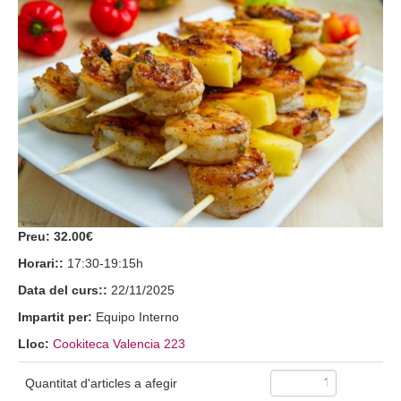
Preu:
32.00€
Horari::
17:30-19:15h
Data del curs::
22/11/2025
Impartit per:
Equipo Interno
Lloc:
Cookiteca Valencia 223
Quantitat d'articles a afegir