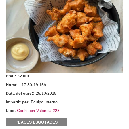
Preu:
32.00€
Horari::
17:30-19:15h
Data del curs::
25/10/2025
Impartit per:
Equipo Interno
Lloc:
Cookiteca Valencia 223
PLACES ESGOTADES