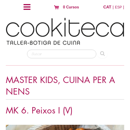
CAT
|
|
0 Cursos
ESP
MASTER KIDS, CUINA PER A
NENS
MK 6. Peixos I (V)