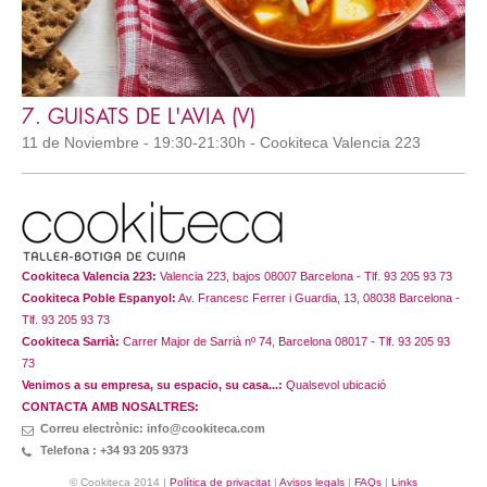
7. GUISATS DE L'AVIA (V)
11 de Noviembre - 19:30-21:30h - Cookiteca Valencia 223
Cookiteca Valencia 223:
Valencia 223, bajos 08007 Barcelona - Tlf. 93 205 93 73
Cookiteca Poble Espanyol:
Av. Francesc Ferrer i Guardia, 13, 08038 Barcelona -
Tlf. 93 205 93 73
Cookiteca Sarrià:
Carrer Major de Sarrià nº 74, Barcelona 08017 - Tlf. 93 205 93
73
Venimos a su empresa, su espacio, su casa...:
Qualsevol ubicació
CONTACTA AMB NOSALTRES:
Correu electrònic: info@cookiteca.com
Telefona : +34 93 205 9373
© Cookiteca 2014 |
Política de privacitat
|
Avisos legals
|
FAQs
|
Links